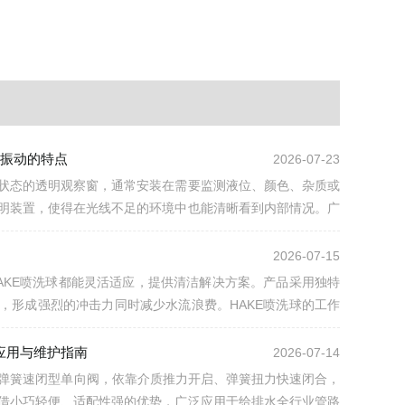
振动的特点
2026-07-23
状态的透明观察窗，通常安装在需要监测液位、颜色、杂质或
明装置，使得在光线不足的环境中也能清晰看到内部情况。广
、储罐、管...
2026-07-15
AKE喷洗球都能灵活适应，提供清洁解决方案。产品采用独特
，形成强烈的冲击力同时减少水流浪费。HAKE喷洗球的工作
孔...
：应用与维护指南
2026-07-14
为进口弹簧速闭型单向阀，依靠介质推力开启、弹簧扭力快速闭合，
借小巧轻便、适配性强的优势，广泛应用于给排水全行业管路