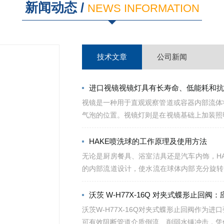
新闻动态 /
NEWS INFORMATION
技术文章
公司新闻
进口视镜视镜灯具有长寿命、低能耗和抗
视镜是一种用于直观观察管道或容器内部流体
气泡的位置。视镜灯则是在视镜基础上加装照
泛用于化工、食品、制药、能源等行业的反应釜
HAKE喷洗球的工作原理及使用方法
无论是厨房餐具、浴室洁具还是汽车内饰，H
的内部流道设计，使水流在球体内部充分旋转
原理：1.内部结构球体内部设有螺旋形导流槽和微
沃茨 W-H77X-16Q 对夹式蝶形止回阀
沃茨W-H77X-16Q对夹式蝶形止回阀作
可有效阻断管道介质倒流、削弱水锤冲击，凭