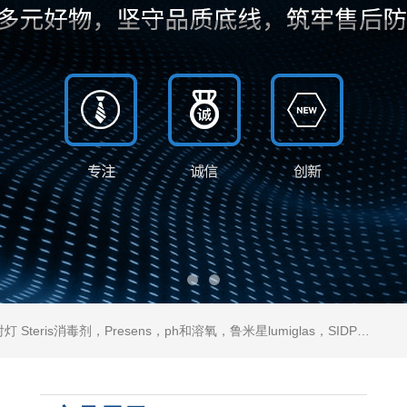
ris消毒剂，Presens，ph和溶氧，鲁米星lumiglas，SIDPH露点仪，进口气体分析仪