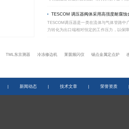
系统，规范使用与定期维护是保障阀门长效稳定运
TESCOM 调压器阀体采用高强度耐腐
TESCOM调压器是一类在流体与气体管路
力转化为出口端相对恒定的工作压力，以保障
成：1.主体阀体阀体采用高强度耐腐蚀金属或工程
TML东京测器
冷冻修边机
莱茵频闪仪
锡点金属定点炉
新闻动态
技术文章
荣誉资质
|
|
|