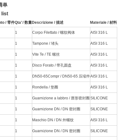
清单
list
nto / 零件
Qta’ / 数量
Descrizione / 描述
Materiale / 材料
1
Corpo Filettato / 螺纹阀体
AISI 316 L
1
Tampone / 堵头
AISI 316 L
1
Vite Te / TE 螺丝
AISI 316 L
1
Disco Forato / 带孔圆盘
AISI 316 L
1
DN50-65Compr / DN50-65 压缩件
AISI 316 L
1
Rondella / 垫圈
AISI 316 L
1
Guarnizione a labbro / 唇形密封圈
SILICONE
1
Guarnizione DN / DN 密封圈
SILICONE
1
Maschio DN / DN 外螺纹
AISI 316 L
1
Guarnizione DN / DN 密封圈
SILICONE