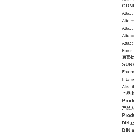
CON
Attac
Attac
Attac
Atta
Attac
Esec
表面
SURF
Ester
Inte
Altr
产品
Produ
产品
Produ
DIN 
DIN s