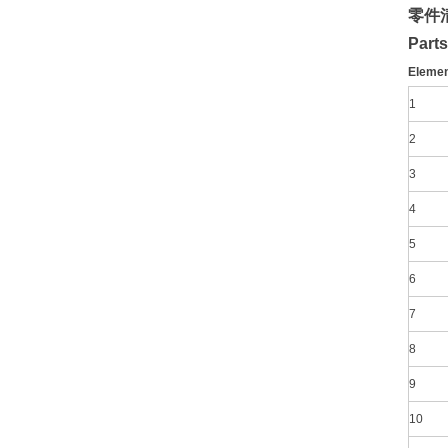
零件
Parts 
Eleme
1
2
3
4
5
6
7
8
9
10