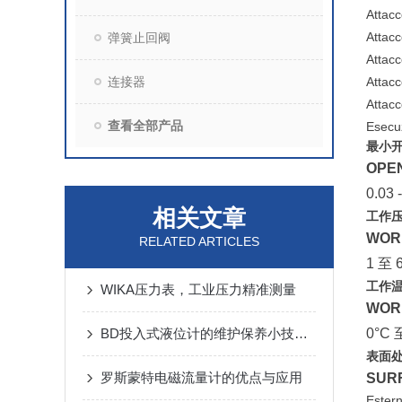
Attac
Attac
弹簧止回阀
Attac
连接器
Atta
Attac
查看全部产品
Esec
最小
OPE
0.03 
相关文章
工作
WOR
RELATED ARTICLES
1 至 6
工作
WIKA压力表，工业压力精准测量
WOR
BD投入式液位计的维护保养小技巧分享
0°C
表面
罗斯蒙特电磁流量计的优点与应用
SURF
Ester