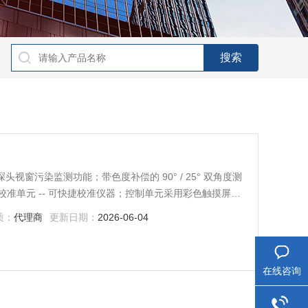
视窗污染监测功能；带色度补偿的 90° / 25° 双角度测
选校准单元 -- 可快捷校准仪器；控制单元采用彩色触摸屏显
参数等；可选多种通讯数据接口，平滑连接自控集成系统
质：
代理商
更新日期：
2026-06-04
在线咨询