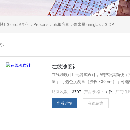
ris消毒剂，Presens，ph和溶氧，鲁米星lumiglas，SIDPH露点仪，进口气体分析仪
度计
在线浊度计
在线浊度计 无缝式设计，维护极其简便；探头
量； 可选色度测量（波长 430 nm）；可
示；可显示：测量数据\\数据曲线\\过程
访问次数：
3707
产品价格：
面议
厂商性
查看详情
在线留言