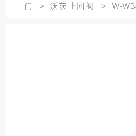
门
>
沃茨止回阀
> W-W
(DN15-DN50)