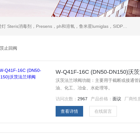
ris消毒剂，Presens，ph和溶氧，鲁米星lumiglas，SIDPH露点仪，进口气体分析仪
茨止回阀
W-Q41F-16C (DN50-DN150)
沃茨法兰球阀功能：主要用于截断或接通管
油、化工、冶金、水处理等。
访问次数：
2967
产品价格：
面议
厂商性
查看详情
在线留言