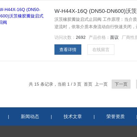
W-H44X-16Q (DN50-DN60
沃茨橡胶瓣旋启式止回阀 工作原理：当介
逆流时，依靠介质本身流动自行快速关闭，
访问次数：
2692
产品价格：
面议
厂商性
查看详情
在线留言
共 15 条记录，当前 1 / 3 页 首页 上一页
下一页
新闻动态
技术文章
荣誉资质
|
|
|