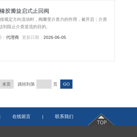
0)沃茨橡胶瓣旋启式止回阀
质按规定方向流动时，阀瓣受介质力的作用，被开启；介质
达到阻止介质逆流的目的。
质：
代理商
更新日期：
2026-06-05
末页
跳转到第
页
在线留言
联系我们
|
|