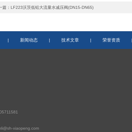
一篇：
LF223沃茨低铅大流量水减压阀(DN15-DN65)
新闻动态
技术文章
荣誉资质
|
|
|
5711581
i@sh-xiaopeng.com