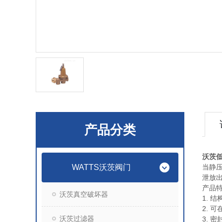
产品分类
沃茨低
WATTS沃茨阀门
当静
泄放
产品
沃茨真空破坏器
1. 
2. 
沃茨过滤器
3. 