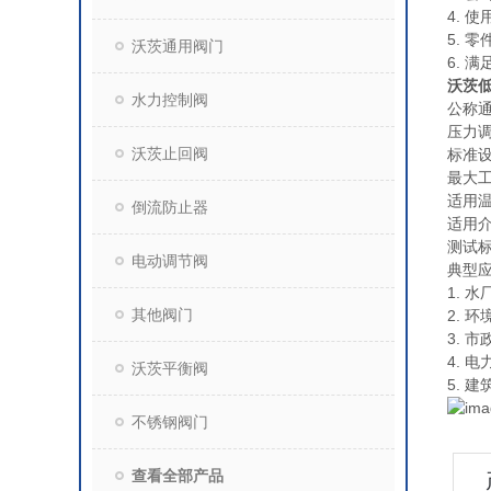
4. 
5. 
沃茨通用阀门
6. 满
沃茨低
水力控制阀
公称通
压力调节
沃茨止回阀
标准设定
最大工
适用温
倒流防止器
适用
测试标准
电动调节阀
典型
1. 
其他阀门
2. 
3. 
4. 
沃茨平衡阀
5. 
不锈钢阀门
查看全部产品