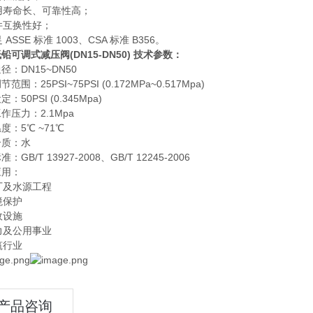
使用寿命长、可靠性高；
零件互换性好；
足 ASSE 标准 1003、CSA 标准 B356。
铅可调式减压阀(DN15-DN50)
技术参数：
径：DN15~DN50
范围：25PSI~75PSI (0.172MPa~0.517Mpa)
：50PSI (0.345Mpa)
作压力：2.1Mpa
度：5℃ ~71℃
介质：水
：GB/T 13927-2008、GB/T 12245-2006
应用：
水厂及水源工程
环境保护
市政设施
电力及公用事业
建筑行业
产品咨询