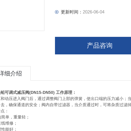
更新时间：
2026-06-04
产品咨询
详细介绍
铅可调式减压阀(DN15-DN50)
工作原理：
压和动压进入阀门后，通过调整阀门上部的弹簧，使出口端的压力减小；
出去，确保通道的安全；阀内自带过滤器，当介质通过时，可将杂质过滤
特点：
结构简单，重量轻；
可在线维修；
密封性能好；