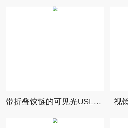
带折叠铰链的可见光USL13 / USL33气体灯-不防爆
视镜