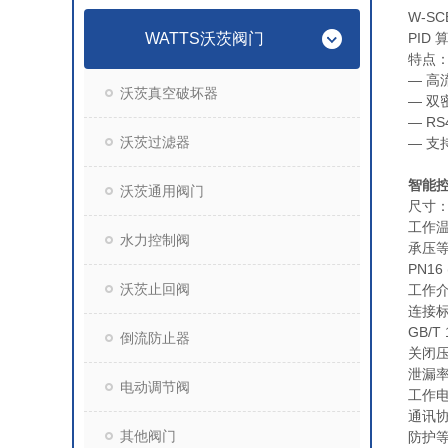
W-S
WATTS沃茨阀门
PID
特点
— 高
沃茨真空破坏器
— 双
— R
沃茨过滤器
— 
智能
沃茨通用阀门
尺寸：D
工作温
水力控制阀
承压等级
PN16 
沃茨止回阀
工作介
连接标准
GB/T 
倒流防止器
关闭压
泄漏率：
电动调节阀
工作电
通讯协议
其他阀门
防护等