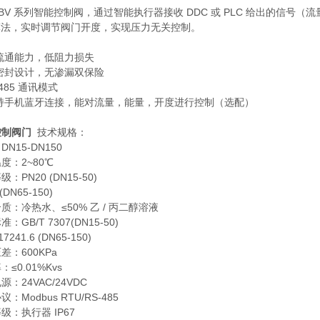
CBV 系列智能控制阀，通过智能执行器接收 DDC 或 PLC 给出的信
 算法，实时调节阀门开度，实现压力无关控制。
：
流通能力，低阻力损失
密封设计，无渗漏双保险
S485 通讯模式
支持手机蓝牙连接，能对流量，能量，开度进行控制（选配）
控制阀门
技术规格：
N15-DN150
度：2~80℃
：PN20 (DN15-50)
(DN65-150)
质：冷热水、≤50% 乙 / 丙二醇溶液
：GB/T 7307(DN15-50)
17241.6 (DN65-150)
差：600KPa
≤0.01%Kvs
源：24VAC/24VDC
：Modbus RTU/RS-485
级：执行器 IP67