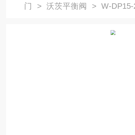
门
>
沃茨平衡阀
> W-DP1
阀DN15-DN40