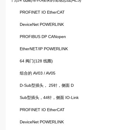
门(24 线圈)带I/O模块的现场总线(AES)
PROFINET IO EtherCAT
DeviceNet POWERLINK
PROFIBUS DP CANopen
EtherNET/IP POWERLINK
64 阀门(128 线圈)
组合的 AV03 / AV05
D-Sub型插头， 25针，侧面 D
Sub型插头，44针，侧面 IO-Link
PROFINET IO EtherCAT
DeviceNet POWERLINK