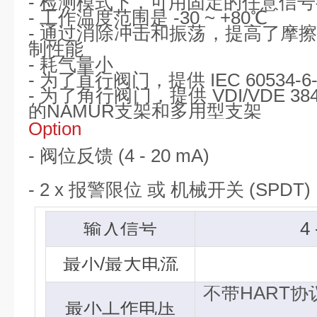
-
检测模式下，可用固定的任意信号
-
工作温度范围是
-30 ~ +80℃
-
通过消除冲击和振荡，提高了摩
制性能
-
耗气量小
-
为了直行阀门，提供
IEC 60534-6
-
为了角行阀门，提供
VDI/VDE 384
的
NAMUR
支架和多用型支架
Option
-
阀位反馈
(4 - 20 mA)
- 2 x
报
警限位
或
机械
开关
(SPDT)
输入信号
4
最小
/
最大电流
不带
HART
协
最小工作电压