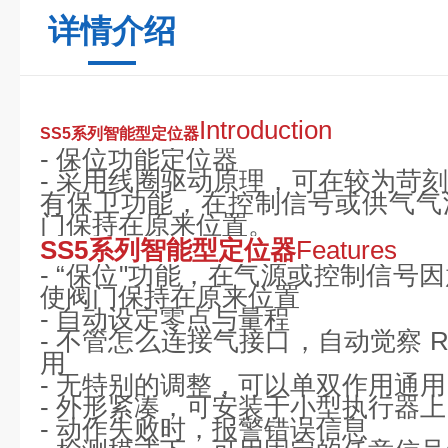
详情介绍
Introduction
SS5系列智能型定位器
-
保位功能定位器
-
采用线圈驱动原理，可在较为苛
有保卫功能，在控制信号或供气气
门保持在原来位置。
SS5系列智能型定位器
Features
-
“
保位
"功能，在气源或控制信号
使阀门保持在原来位置
-
自动设定零点与量程
-
不管怎么连接气接口，自动觉察
R
用
-
无特别的调整，可以单双作用通用
-
外形紧凑，可安装于小型执行器上
-
动作失败时，报警错误信息