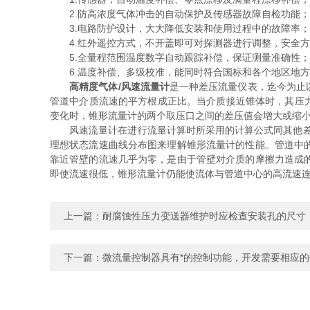
2.防高浓度气体冲击的自动保护及传感器故障自检功能；
3.电路防护设计，大大降低安装和使用过程中的故障率；
4.红外遥控方式，不开盖即可对探测器进行调整，安全方
5.全量程范围温度数字自动跟踪补偿，保证测量准确性；
6.温度补偿、多级校准，能同时符合国标和各个地区地方
高精度气体/风速流量计
是一种差压流量仪表，迄今为止
管道中介质流速的平方根成正比。当介质接近锥体时，其压力
变化时，锥形流量计的两个取压口之间的差压值会增大或缩
风速流量计在进行流量计算时所采用的计算公式同其他差压
理想状态流速曲线分布图来理解锥形流量计的性能。管道中
靠近管壁的流速几乎为零，是由于管壁对介质的摩擦力造成
即使流速很低，锥形流量计仍能使流体与管道中心的高流速
上一篇：
耐腐蚀性压力变送器维护时应检查安装孔的尺寸
下一篇：
微流量控制器具有*的控制功能，开发需要相应