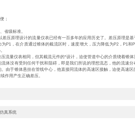
便；
、省级标准。
以差压原理设计的流量仪表已经有一百多年的应用历史了。差压原理是基
为P1，在介质通过锥体的截流区时，速度增大，压力降低为P2，P1和
小。
流量仪表相同，但其截流元件的*设计，迫使管道中心的介质绕着锥体
的流体没有受到任何干扰和阻碍，即是我们所说的理想流态，他的流速分
的。由于锥体悬挂在管线中心，他直接同流体的高速区接触，迫使高速区
连续作用产生正确差压。
的仿真系统