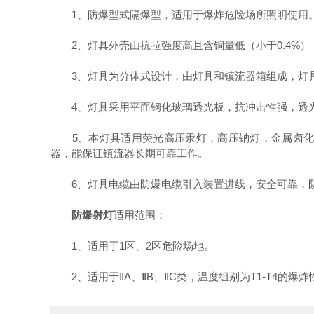
1、防爆型式隔爆型，适用于爆炸危险场所照明使用
2、灯具外壳由抗拉强度高且含铜量低（小于0.4%）
3、灯具为分体式设计，由灯具和镇流器箱组成，灯具可作
4、灯具采用平面钢化玻璃透光板，抗冲击性强，透
5、本灯具适用荧光高压汞灯，高压钠灯，金属卤化物
器，能保证镇流器长期可靠工作。
6、灯具电缆由防爆电缆引入装置进线，安全可靠，防
防爆射灯
适用范围：
1、适用于1区、2区危险场地。
2、适用于ⅡA、ⅡB、ⅡC类，温度组别为T1-T4的爆