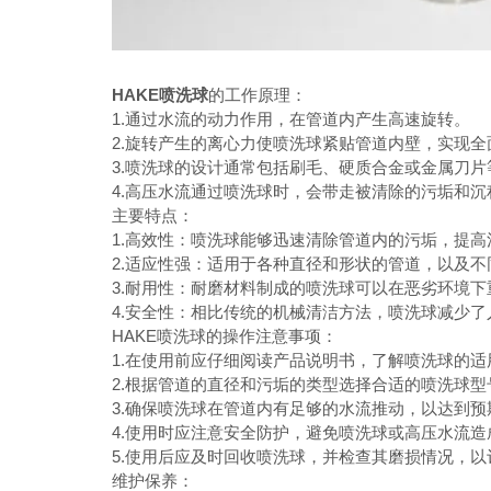
HAKE喷洗球
的工作原理：
1.通过水流的动力作用，在管道内产生高速旋转。
2.旋转产生的离心力使喷洗球紧贴管道内壁，实现全
3.喷洗球的设计通常包括刷毛、硬质合金或金属刀片
4.高压水流通过喷洗球时，会带走被清除的污垢和沉
主要特点：
1.高效性：喷洗球能够迅速清除管道内的污垢，提高
2.适应性强：适用于各种直径和形状的管道，以及不
3.耐用性：耐磨材料制成的喷洗球可以在恶劣环境下
4.安全性：相比传统的机械清洁方法，喷洗球减少了
HAKE喷洗球的操作注意事项：
1.在使用前应仔细阅读产品说明书，了解喷洗球的适
2.根据管道的直径和污垢的类型选择合适的喷洗球型
3.确保喷洗球在管道内有足够的水流推动，以达到预
4.使用时应注意安全防护，避免喷洗球或高压水流造
5.使用后应及时回收喷洗球，并检查其磨损情况，以
维护保养：