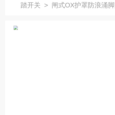
踏开关
> 闸式OX护罩防浪涌