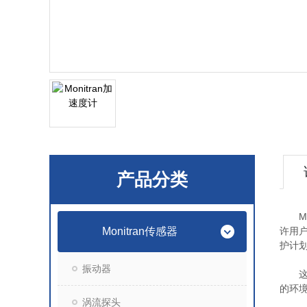
产品分类
Mo
Monitran传感器
许用
护计
振动器
这种
的环
涡流探头