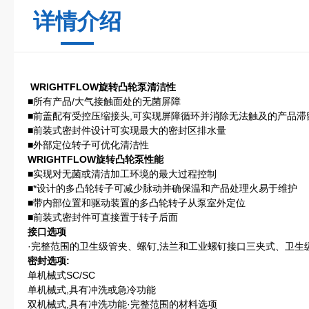
详情介绍
WRIGHTFLOW
旋转凸轮泵
清洁性
■所有产品/大气接触面处的无菌屏障
■前盖配有受控压缩接头,可实现屏障循环并消除无法触及的产品滞
■前装式密封件设计可实现最大的密封区排水量
■外部定位转子可优化清洁性
WRIGHTFLOW旋转凸轮泵
性能
■实现对无菌或清洁加工环境的最大过程控制
■*设计的多凸轮转子可减少脉动并确保温和产品处理火易于维护
■带内部位置和驱动装置的多凸轮转子从泵室外定位
■前装式密封件可直接置于转子后面
接口选项
·完整范围的卫生级管夹、螺钉,法兰和工业螺钉接口三夹式、卫生
密封选项:
单机械式SC/SC
单机械式,具有冲洗或急冷功能
双机械式,具有冲洗功能·完整范围的材料选项