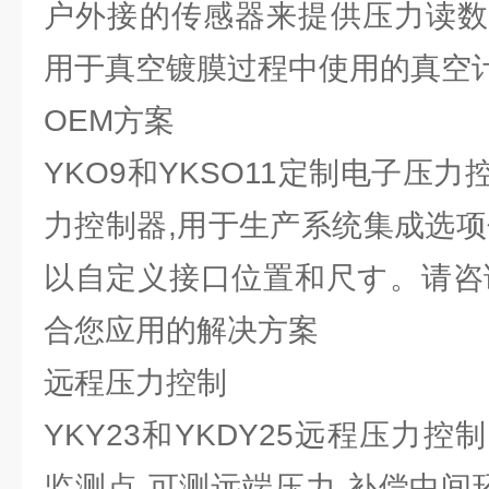
户外接的传感器来提供压力读数
用于真空镀膜过程中使用的真空
OEM方案
YKO9和YKSO11定制电子压
力控制器,用于生产系统集成选项
以自定义接口位置和尺す。请咨
合您应用的解决方案
远程压力控制
YKY23和YKDY25远程压力
监测点,可测远端压力,补偿中间